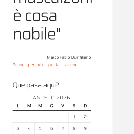
è cosa
nobile"
Marco Fabio Quintiliano
Scopri il perché di questa citazione...
Que pasa aqui?
AGOSTO 2026
L
M
M
G
V
S
D
1
2
3
4
5
6
7
8
9