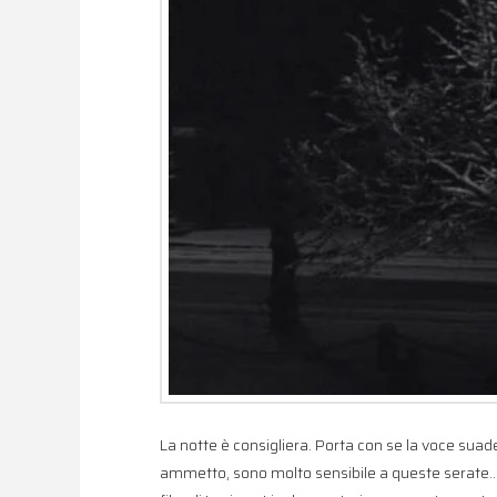
La notte è consigliera. Porta con se la voce suad
ammetto, sono molto sensibile a queste serate… u