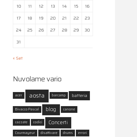
10
11
12
13
14
15
16
17
18
19
20
21
22
23
24
25
26
27
28
29
30
31
« Set
Nuvolame vario
aosta
batteria
acer
barcamp
blog
Bivacco Pascal
canone
Concerti
cazzate
codici
Courmayeur
disattivare
drums
errori