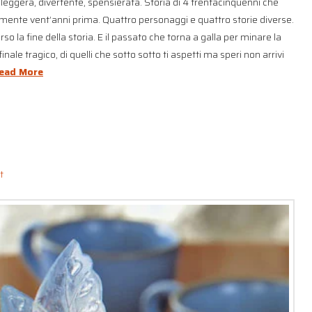
eggera, divertente, spensierata. Storia di 4 trentacinquenni che
camente vent’anni prima. Quattro personaggi e quattro storie diverse.
erso la fine della storia. E il passato che torna a galla per minare la
nale tragico, di quelli che sotto sotto ti aspetti ma speri non arrivi
ead More
t