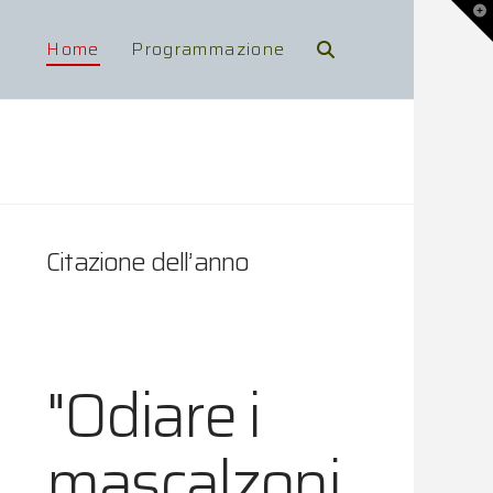
To
th
Wi
Home
Programmazione
Citazione dell’anno
"Odiare i
mascalzoni