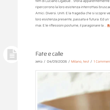
film di Luciano Ligabue… storia apparentemente l
ripercorrono la loro esistenza interrottasi brus
Amici. Diversi. Uniti. E la tragedia che si scopre v
loro esistenza presente, passata e futura. Ed un fi
mai. E le riflessioni postume, il paragonare la …
R
Fate e calle
JeKo
04/09/2006
Milano
,
test
1 Commen