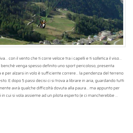
 con il vento che ti corre veloce tra i capelli e ti solletica il viso…
, benchè venga spesso definito uno sport pericoloso, presenta
a e per alzarsi in volo è sufficiente correre… la pendenza del terreno
resto. E dopo 5 passi decisi ci si trova a librare in aria, guardando tutti
almente avrà qualche difficoltà dovuta alla paura… ma appunto per
 in cui si vola assieme ad un pilota esperto (e ci mancherebbe …