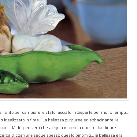
e, tanto per cambiare, è stato lasciato in disparte per molto tempo…
mo idealizzato in fiore… La bellezza purpurea ed abbacinante, la
canonicità del pensiero che aleggia intorno a queste due figure
 cerca di costruire segue spesso questo binomio… la bellezza e la