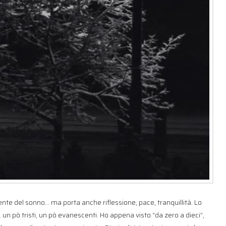
ente del sonno… ma porta anche riflessione, pace, tranquillità. Lo
n pò tristi, un pò evanescenti. Ho appena visto “da zero a dieci”,