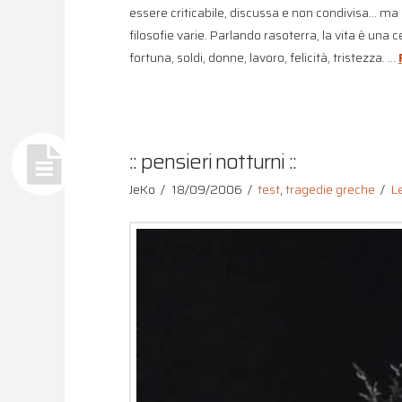
essere criticabile, discussa e non condivisa… ma è
filosofie varie. Parlando rasoterra, la vita è una 
fortuna, soldi, donne, lavoro, felicità, tristezza. …
:: pensieri notturni ::
JeKo
18/09/2006
test
,
tragedie greche
L