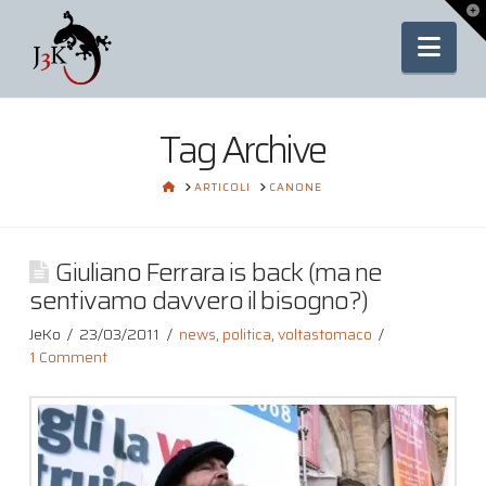
To
th
Nav
Wi
Tag Archive
HOME
ARTICOLI
CANONE
Giuliano Ferrara is back (ma ne
sentivamo davvero il bisogno?)
JeKo
23/03/2011
news
,
politica
,
voltastomaco
1 Comment