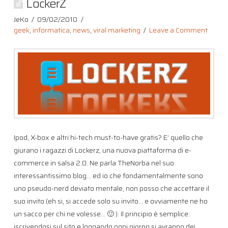
LockerZ
JeKo
09/02/2010
geek
,
informatica
,
news
,
viral marketing
Leave a Comment
Ipod, X-box e altri hi-tech must-to-have gratis? E’ quello che
giurano i ragazzi di Lockerz, una nuova piattaforma di e-
commerce in salsa 2.0. Ne parla TheNorba nel suo
interessantissimo blog… ed io che fondamentalmente sono
uno pseudo-nerd deviato mentale, non posso che accettare il
suo invito (eh si, si accede solo su invito… e ovviamente ne ho
un sacco per chi ne volesse… 🙂 ). Il principio è semplice:
iscrivendosi sul sito e loggando ogni giorno si avranno dei