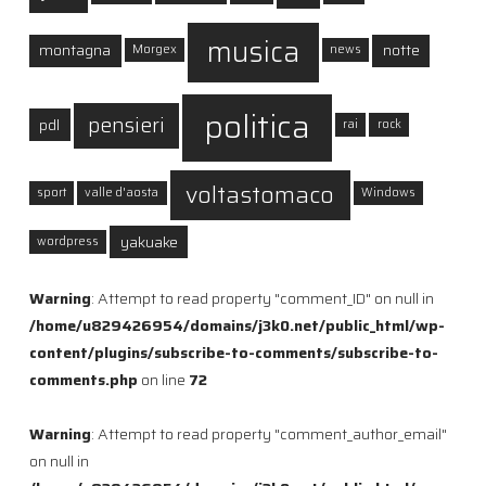
musica
montagna
notte
Morgex
news
politica
pensieri
pdl
rai
rock
voltastomaco
sport
valle d'aosta
Windows
yakuake
wordpress
Warning
: Attempt to read property "comment_ID" on null in
/home/u829426954/domains/j3k0.net/public_html/wp-
content/plugins/subscribe-to-comments/subscribe-to-
comments.php
on line
72
Warning
: Attempt to read property "comment_author_email"
on null in