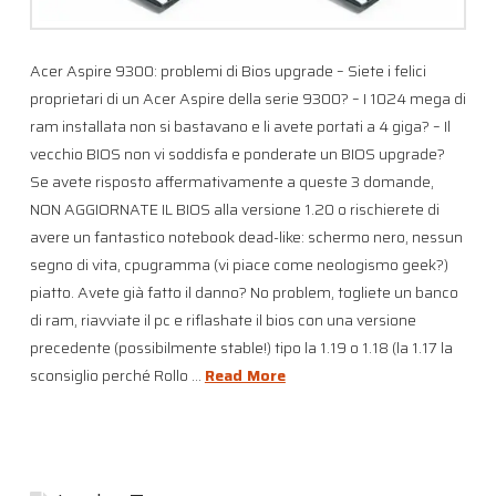
Acer Aspire 9300: problemi di Bios upgrade – Siete i felici
proprietari di un Acer Aspire della serie 9300? – I 1024 mega di
ram installata non si bastavano e li avete portati a 4 giga? – Il
vecchio BIOS non vi soddisfa e ponderate un BIOS upgrade?
Se avete risposto affermativamente a queste 3 domande,
NON AGGIORNATE IL BIOS alla versione 1.20 o rischierete di
avere un fantastico notebook dead-like: schermo nero, nessun
segno di vita, cpugramma (vi piace come neologismo geek?)
piatto. Avete già fatto il danno? No problem, togliete un banco
di ram, riavviate il pc e riflashate il bios con una versione
precedente (possibilmente stable!) tipo la 1.19 o 1.18 (la 1.17 la
sconsiglio perché Rollo …
Read More