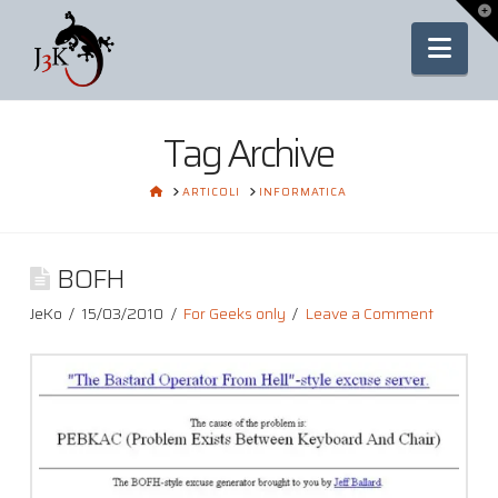
To
th
Nav
Wi
Tag Archive
HOME
ARTICOLI
INFORMATICA
BOFH
JeKo
15/03/2010
For Geeks only
Leave a Comment