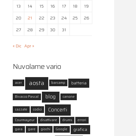
13
14
15
16
17
18
19
20
21
22
23
24
25
26
27
28
29
30
31
« Dic
Apr »
Nuvolame vario
aosta
batteria
acer
barcamp
blog
Bivacco Pascal
canone
Concerti
cazzate
codici
Courmayeur
disattivare
drums
errori
grafica
gara
gare
giochi
Google