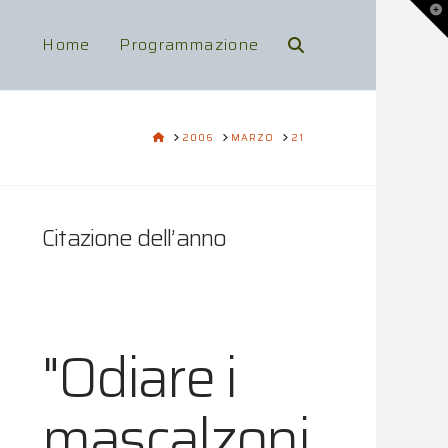
To
th
Wi
Home
Programmazione
HOME
2006
MARZO
21
Citazione dell’anno
"Odiare i
mascalzoni