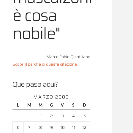
è cosa
nobile"
Marco Fabio Quintiliano
Scopri il perché di questa citazione...
Que pasa aqui?
MARZO 2006
L
M
M
G
V
S
D
1
2
3
4
5
6
7
8
9
10
11
12