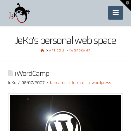
To
th
Nav
Wi
JeKo's personal web space
HOME
ARTICOLI
IWORDCAMP
iWordCamp
JeKo
08/07/2007
barcamp
,
informatica
,
wordpress