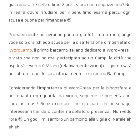
già a quota tre nelle ultime 2 ore… starò mica impazzendo? No,
in realtà dovrei studiare per il penultimo esame percui ogni
scusa è buona per rimandare 😉
Probabilmente ne avranno parlato già tutti ma a me giunge
voce solo ora (chiedo scusa per la disattenzione dimostrata) di
iWordCamp
, il primo barcamp italiano dedicato a WordPress…
e visto che non ho mai partecipato ad un Camp, la città che
ospiterà l’evento è Milano (relativamente vicina) e il giorno sarà
un sabato… questo sarà ufficialmente il mio primo BarCamp!
Considerando l’importanza di WordPress per la blogosfera e
per quanto mi riguarda da vicino, seguirne le presentazioni
sarà un must! Senza contare che già parecchi personaggi
interessanti han dato conferma della loro presenza… Non vedo
l’ora 🙂 Oh god… mi sembro un bambino alla vigilia di Natale eh
eh eh.