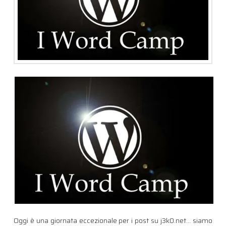
Oggi è una giornata eccezionale per i post su j3k0.net… siamo