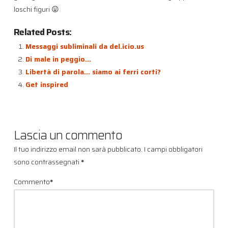
loschi figuri 😛
Related Posts:
Messaggi subliminali da del.icio.us
Di male in peggio…
Libertà di parola… siamo ai ferri corti?
Get inspired
Lascia un commento
Il tuo indirizzo email non sarà pubblicato.
I campi obbligatori
sono contrassegnati
*
Commento
*