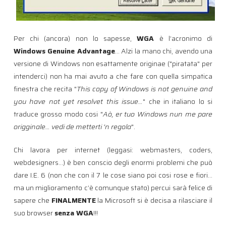
Per chi (ancora) non lo sapesse,
WGA
è l’acronimo di
Windows Genuine Advantage
… Alzi la mano chi, avendo una
versione di Windows non esattamente originae ("piratata" per
intenderci) non ha mai avuto a che fare con quella simpatica
finestra che recita "
This copy of Windows is not genuine and
you have not yet resolvet this issue…
" che in italiano lo si
traduce grosso modo cosi "
Aò, er tuo Windows nun me pare
origginale… vedi de metterti ‘n regola
".
Chi lavora per internet (leggasi: webmasters, coders,
webdesigners…) è ben conscio degli enormi problemi che può
dare I.E. 6 (non che con il 7 le cose siano poi cosi rose e fiori…
ma un miglioramento c’è comunque stato) percui sarà felice di
sapere che
FINALMENTE
la Microsoft si è decisa a rilasciare il
suo browser
senza WGA
!!!