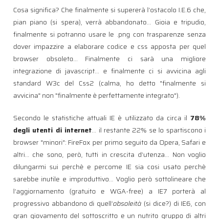
Cosa significa? Che finalmente si supererà l’ostacolo I.E.6 che,
pian piano (si spera), verrà abbandonato… Gioia e tripudio,
finalmente si potranno usare le .png con trasparenze senza
dover impazzire a elaborare codice e css apposta per quel
browser obsoleto… Finalmente ci sarà una migliore
integrazione di javascript… e finalmente ci si avvicina agli
standard W3c del Css2 (calma, ho detto "finalmente si
avvicina" non "finalmente è perfettamente integrato").
Secondo le statistiche attuali IE è utilizzato da circa il
78%
degli utenti di internet
… il restante 22% se lo spartiscono i
browser "minori": FireFox per primo seguito da Opera, Safari e
altri… che sono, però, tutti in crescita d’utenza… Non voglio
dilungarmi sui perchè e percome IE sia cosi usato perchè
sarebbe inutile e improduttivo… Voglio però sottolineare che
l’aggiornamento (gratuito e WGA-free) a IE7 porterà al
progressivo abbandono di quell’
obsoleità
(si dice?) di IE6, con
gran giovamento del sottoscritto e un nutrito gruppo di altri