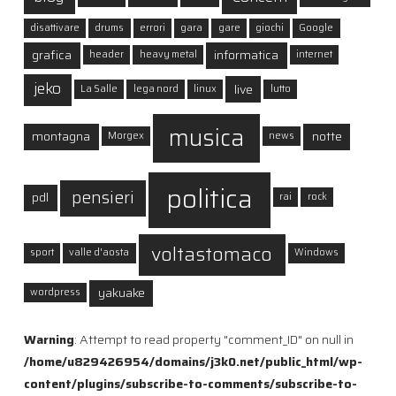
disattivare
drums
errori
gara
gare
giochi
Google
grafica
informatica
header
heavy metal
internet
jeko
live
La Salle
lega nord
linux
lutto
musica
montagna
notte
Morgex
news
politica
pensieri
pdl
rai
rock
voltastomaco
sport
valle d'aosta
Windows
yakuake
wordpress
Warning
: Attempt to read property "comment_ID" on null in
/home/u829426954/domains/j3k0.net/public_html/wp-
content/plugins/subscribe-to-comments/subscribe-to-