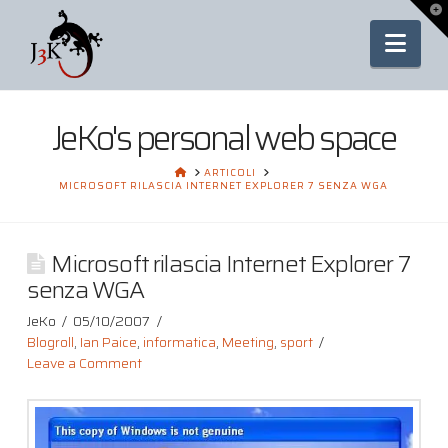
To
th
Nav
Wi
JeKo's personal web space
HOME
ARTICOLI
MICROSOFT RILASCIA INTERNET EXPLORER 7 SENZA WGA
Microsoft rilascia Internet Explorer 7
senza WGA
JeKo
05/10/2007
Blogroll
,
Ian Paice
,
informatica
,
Meeting
,
sport
Leave a Comment