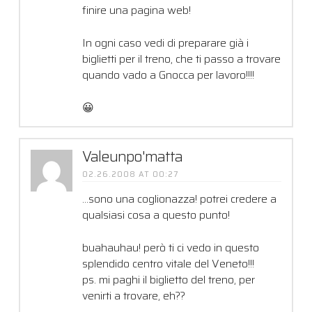
finire una pagina web!
In ogni caso vedi di preparare già i
biglietti per il treno, che ti passo a trovare
quando vado a Gnocca per lavoro!!!!
😀
Valeunpo'matta
02.26.2008 AT 00:27
…sono una coglionazza! potrei credere a
qualsiasi cosa a questo punto!
buahauhau! però ti ci vedo in questo
splendido centro vitale del Veneto!!!
ps. mi paghi il biglietto del treno, per
venirti a trovare, eh??