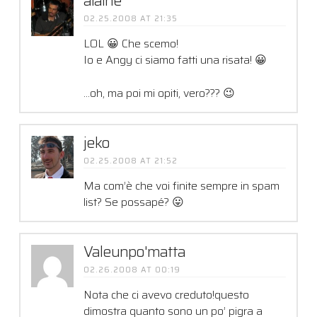
alaine
02.25.2008 AT 21:35
LOL 😀 Che scemo!
Io e Angy ci siamo fatti una risata! 😀
…oh, ma poi mi opiti, vero??? 😉
jeko
02.25.2008 AT 21:52
Ma com’è che voi finite sempre in spam
list? Se possapé? 😛
Valeunpo'matta
02.26.2008 AT 00:19
Nota che ci avevo creduto!questo
dimostra quanto sono un po’ pigra a