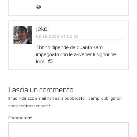
😀
jeko
02.26.2008 AT 00:58
Ehhhh dipende da quanto sarò
impegnato con le avvenenti signorine
locali 😉
Lascia un commento
Il tuo indirizzo email non sarà pubblicato.
I campi obbligatori
sono contrassegnati
*
Commento
*