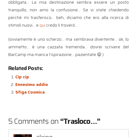
obbligata… La mia destinazione sembra essere un posto
tranquillo, non amo la confusione… Se vi state chiedendo
perché mi trasferisco… beh, diciamo che ero alla ricerca di
stimoli nuovi… e
qui
credo li troverò…
(ovviamente è uno scherzo… ma sembrava divertente… ok, lo
ammetto… è una cazzata tremenda… dovrei scrivere del
BarCamp ma manca l’ispirazione… pazientate 😛 )
Related Posts:
Cip cip
Ennesimo addio
Sfiga Cosmica
5 Comments on
“Trasloco…”