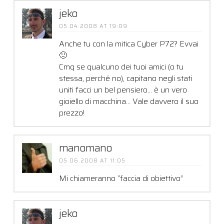
jeko
05.04.2008 AT 19:09
Anche tu con la mitica Cyber P72? Evvai
🙂
Cmq se qualcuno dei tuoi amici (o tu
stessa, perché no), capitano negli stati
uniti facci un bel pensiero… è un vero
gioiello di macchina… Vale davvero il suo
prezzo!
manomano
05.06.2008 AT 11:05
Mi chiameranno “faccia di obiettivo”
jeko