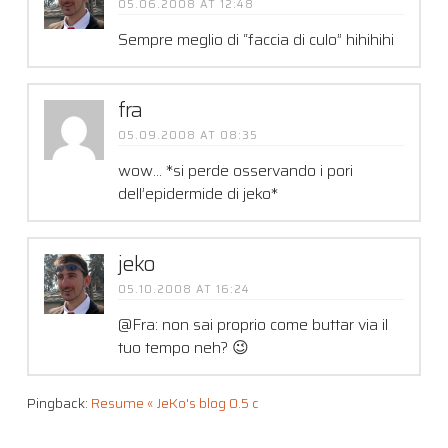
05.06.2008 AT 12:48
Sempre meglio di “faccia di culo” hihihihi
fra
05.09.2008 AT 08:35
wow… *si perde osservando i pori
dell’epidermide di jeko*
jeko
05.10.2008 AT 16:24
@Fra: non sai proprio come buttar via il
tuo tempo neh? 😉
Pingback:
Resume « JeKo's blog 0.5 c