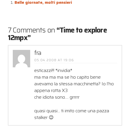
Belle giornate, molti pensieri
7 Comments on
“Time to explore
12mpx”
fra
05.04.2008 AT 19:06
esticazzi!!! *invidia*
ma ma ma ma se ho capito bene
avevamo la stessa macchinetta? Io l’ho
appena rotta X3
che idiota sono…. grrrrr
quasi quasi… ti imito come una pazza
stalker 😉