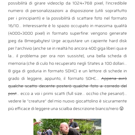
possibilità di girare videoclip da 1024×768 pixel, l’incredibile
numero di personalizzazioni a disposizione (utili soprattutto
per i principianti) e la possibilità di scattare foto nel formato
16/10… Interessante è lo spazio occupato in massima qualità
(4000×3000 pixel) in formato superfine: vengono generate
jpeg da 8megabytes! Urge acquistare un capiente hard disk
per l’archivio (anche se in realtà ho ancora 400 giga liberi qua e
la… il problema per ora non sussiste), una bella scheda di
memoria (che di culo ho recuperato negli States a 100 dollari…
8 giga di goduria in formato SDHC) e un lettore di schede in
grado di leggere, appunto, il formato SDHC…
Appena avrò
qualche scatto decente posterò qualche foto a corredo del
post
… ecco a voi i primi scatti (full size… occhio che pesano!)…
vedere le “creature” del mio nuovo giocattolino è sicuramente
più efficace di leggere una scialba descrizione bianco/nero 😛