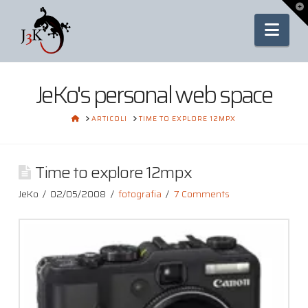
To
th
Nav
Wi
JeKo's personal web space
HOME
ARTICOLI
TIME TO EXPLORE 12MPX
Time to explore 12mpx
JeKo
02/05/2008
fotografia
7 Comments