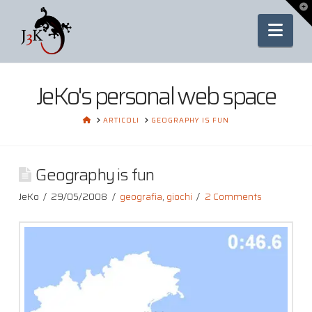
To
th
Nav
Wi
JeKo's personal web space
HOME
ARTICOLI
GEOGRAPHY IS FUN
Geography is fun
JeKo
29/05/2008
geografia
,
giochi
2 Comments