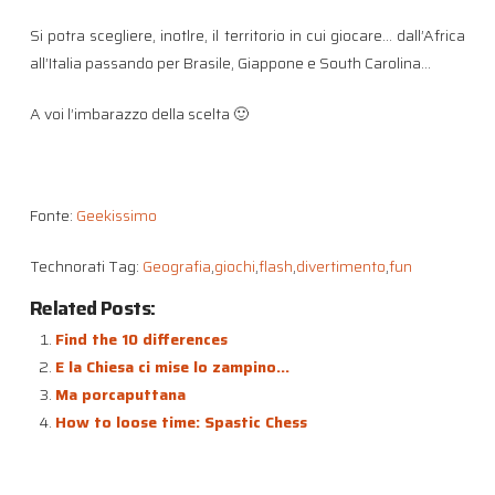
Si potra scegliere, inotlre, il territorio in cui giocare… dall’Africa
all’Italia passando per Brasile, Giappone e South Carolina…
A voi l’imbarazzo della scelta 🙂
Fonte:
Geekissimo
Technorati Tag:
Geografia
,
giochi
,
flash
,
divertimento
,
fun
Related Posts:
Find the 10 differences
E la Chiesa ci mise lo zampino…
Ma porcaputtana
How to loose time: Spastic Chess