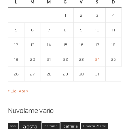
L
M
M
G
V
S
D
1
2
3
4
5
6
7
8
9
10
11
12
13
14
15
16
17
18
19
20
21
22
23
24
25
26
27
28
29
30
31
« Dic
Apr »
Nuvolame vario
aosta
batteria
acer
barcamp
Bivacco Pascal