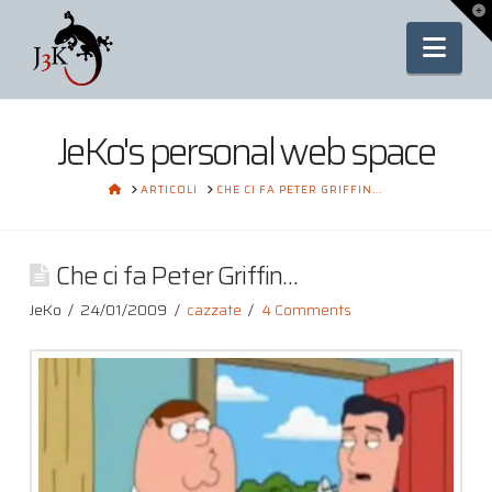
To
th
Nav
Wi
JeKo's personal web space
HOME
ARTICOLI
CHE CI FA PETER GRIFFIN...
Che ci fa Peter Griffin…
JeKo
24/01/2009
cazzate
4 Comments