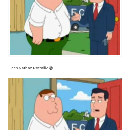
… con Nathan Petrelli? 😛