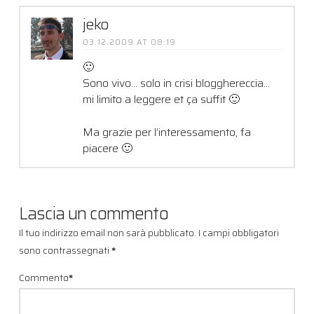
jeko
03.12.2009 AT 08:19
🙂
Sono vivo… solo in crisi blogghereccia…
mi limito a leggere et ça suffit 🙂
Ma grazie per l’interessamento, fa
piacere 🙂
Lascia un commento
Il tuo indirizzo email non sarà pubblicato.
I campi obbligatori
sono contrassegnati
*
Commento
*