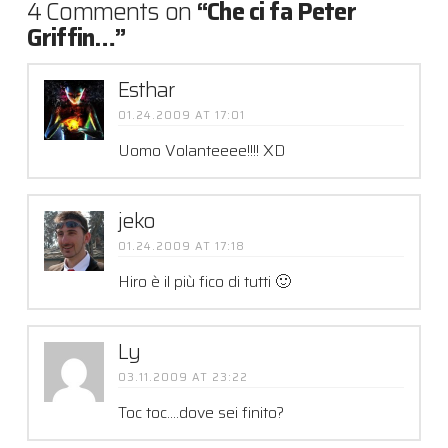
4 Comments on
“Che ci fa Peter
Griffin…”
Esthar
01.24.2009 AT 17:01
Uomo Volanteeee!!!! XD
jeko
01.24.2009 AT 17:18
Hiro è il più fico di tutti 🙂
Ly
03.11.2009 AT 23:22
Toc toc….dove sei finito?