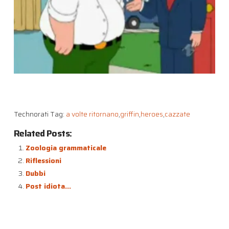
Technorati Tag:
a volte ritornano
,
griffin
,
heroes
,
cazzate
Related Posts:
Zoologia grammaticale
Riflessioni
Dubbi
Post idiota…