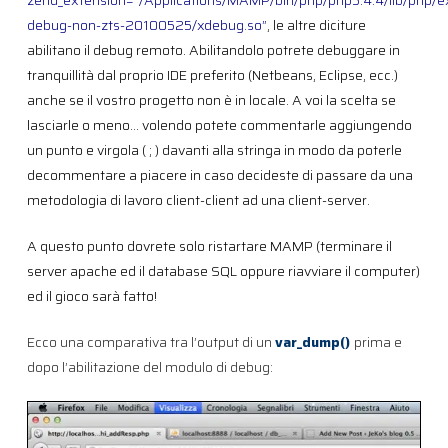
zend_extension=”/Applications/MAMP/bin/php/php5.4.4/lib/php/e
debug-non-zts-20100525/xdebug.so”
, le altre diciture
abilitano il debug remoto. Abilitandolo potrete debuggare in
tranquillità dal proprio IDE preferito (Netbeans, Eclipse, ecc.)
anche se il vostro progetto non è in locale. A voi la scelta se
lasciarle o meno… volendo potete commentarle aggiungendo
un punto e virgola ( ; ) davanti alla stringa in modo da poterle
decommentare a piacere in caso decideste di passare da una
metodologia di lavoro client-client ad una client-server.
A questo punto dovrete solo ristartare MAMP (terminare il
server apache ed il database SQL oppure riavviare il computer)
ed il gioco sarà fatto!
Ecco una comparativa tra l’output di un
var_dump()
prima e
dopo l’abilitazione del modulo di debug: