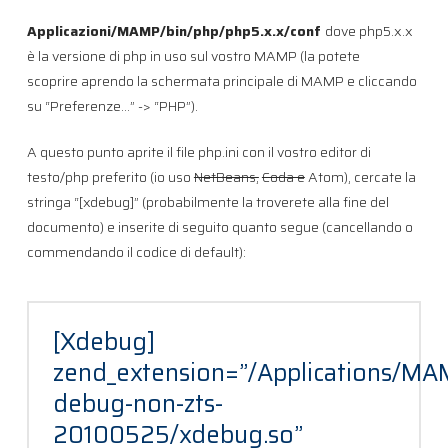
Applicazioni/MAMP/bin/php/php5.x.x/conf
dove php5.x.x
è la versione di php in uso sul vostro MAMP (la potete
scoprire aprendo la schermata principale di MAMP e cliccando
su “Preferenze…” -> “PHP”).
A questo punto aprite il file php.ini con il vostro editor di
testo/php preferito (io uso
NetBeans,
Coda e
Atom), cercate la
stringa “[xdebug]” (probabilmente la troverete alla fine del
documento) e inserite di seguito quanto segue (cancellando o
commendando il codice di default):
[Xdebug]
zend_extension=”/Applications/MAM
debug-non-zts-
20100525/xdebug.so”