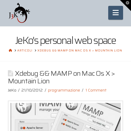
To
th
Nav
Wi
JeKo's personal web space
HOME
ARTICOLI
XDEBUG && MAMP ON MAC OS X > MOUNTAIN LION
Xdebug && MAMP on Mac Os X >
Mountain Lion
JeKo
21/10/2012
programmazione
1 Comment