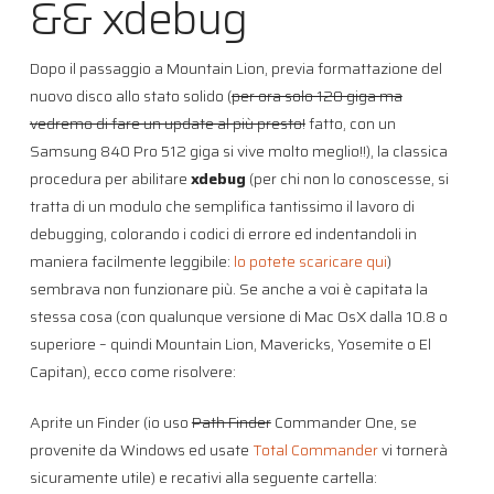
&& xdebug
Dopo il passaggio a Mountain Lion, previa formattazione del
nuovo disco allo stato solido (
per ora solo 120 giga ma
vedremo di fare un update al più presto!
fatto, con un
Samsung 840 Pro 512 giga si vive molto meglio!!), la classica
procedura per abilitare
xdebug
(per chi non lo conoscesse, si
tratta di un modulo che semplifica tantissimo il lavoro di
debugging, colorando i codici di errore ed indentandoli in
maniera facilmente leggibile:
lo potete scaricare qui
)
sembrava non funzionare più. Se anche a voi è capitata la
stessa cosa (con qualunque versione di Mac OsX dalla 10.8 o
superiore – quindi Mountain Lion, Mavericks, Yosemite o El
Capitan), ecco come risolvere:
Aprite un Finder (io uso
Path Finder
Commander One, se
provenite da Windows ed usate
Total Commander
vi tornerà
sicuramente utile) e recativi alla seguente cartella: