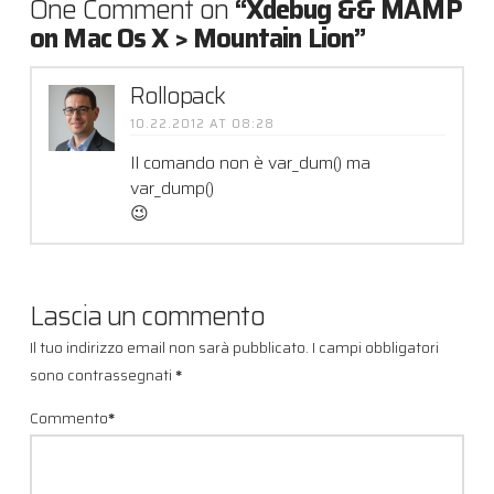
One Comment on
“Xdebug && MAMP
on Mac Os X > Mountain Lion”
Rollopack
10.22.2012 AT 08:28
Il comando non è var_dum() ma
var_dump()
😉
Lascia un commento
Il tuo indirizzo email non sarà pubblicato.
I campi obbligatori
sono contrassegnati
*
Commento
*