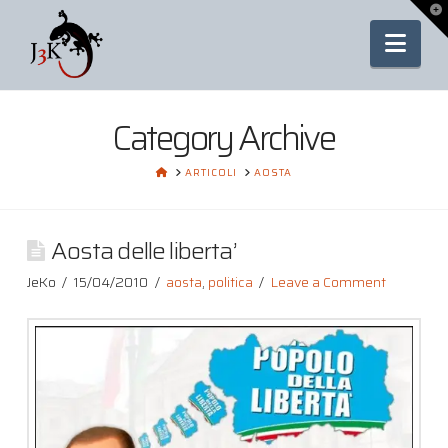
To
th
Nav
Wi
Category Archive
HOME
ARTICOLI
AOSTA
Aosta delle liberta’
JeKo
15/04/2010
aosta
,
politica
Leave a Comment