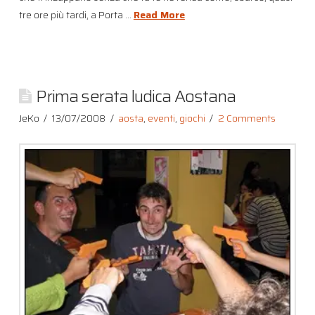
tre ore più tardi, a Porta …
Read More
Prima serata ludica Aostana
JeKo
13/07/2008
aosta
,
eventi
,
giochi
2 Comments