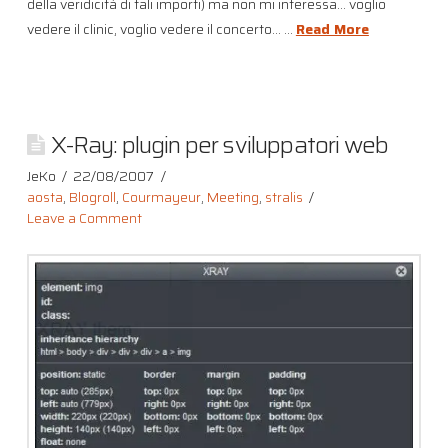
della veridicità di tali importi) ma non mi interessa… voglio
vedere il clinic, voglio vedere il concerto… …
Read More
X-Ray: plugin per sviluppatori web
JeKo
22/08/2007
aosta
,
Blogroll
,
Courmayeur
,
Meeting
,
stralis
Leave a Comment