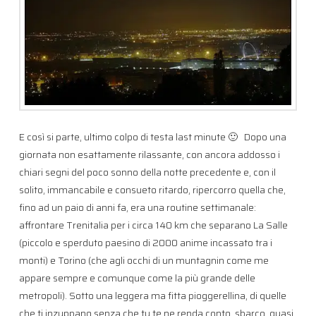
E così si parte, ultimo colpo di testa last minute 🙂 Dopo una
giornata non esattamente rilassante, con ancora addosso i
chiari segni del poco sonno della notte precedente e, con il
solito, immancabile e consueto ritardo, ripercorro quella che,
fino ad un paio di anni fa, era una routine settimanale:
affrontare Trenitalia per i circa 140 km che separano La Salle
(piccolo e sperduto paesino di 2000 anime incassato tra i
monti) e Torino (che agli occhi di un muntagnin come me
appare sempre e comunque come la più grande delle
metropoli). Sotto una leggera ma fitta pioggerellina, di quelle
che ti inzuppano senza che tu te ne renda conto, sbarco, quasi