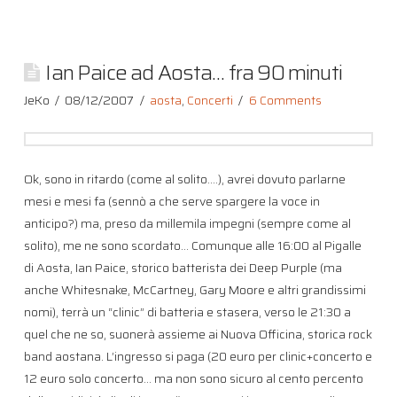
Ian Paice ad Aosta… fra 90 minuti
JeKo
08/12/2007
aosta
,
Concerti
6 Comments
Ok, sono in ritardo (come al solito….), avrei dovuto parlarne
mesi e mesi fa (sennò a che serve spargere la voce in
anticipo?) ma, preso da millemila impegni (sempre come al
solito), me ne sono scordato… Comunque alle 16:00 al Pigalle
di Aosta, Ian Paice, storico batterista dei Deep Purple (ma
anche Whitesnake, McCartney, Gary Moore e altri grandissimi
nomi), terrà un “clinic” di batteria e stasera, verso le 21:30 a
quel che ne so, suonerà assieme ai Nuova Officina, storica rock
band aostana. L’ingresso si paga (20 euro per clinic+concerto e
12 euro solo concerto… ma non sono sicuro al cento percento