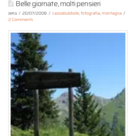
Belle giornate, molti pensieri
JeKo
20/07/2008
cazzabubbole
,
fotografia
,
montagna
2 Comments