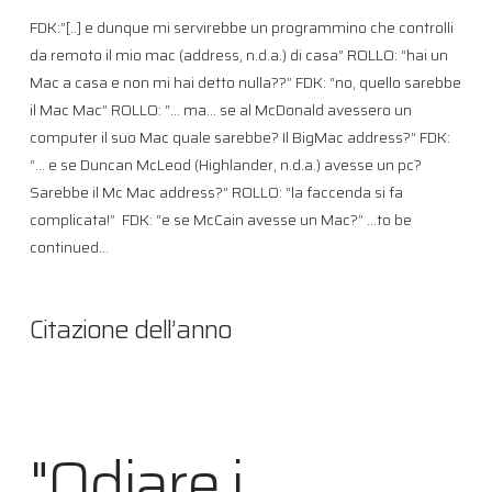
FDK:”[..] e dunque mi servirebbe un programmino che controlli
da remoto il mio mac (address, n.d.a.) di casa” ROLLO: “hai un
Mac a casa e non mi hai detto nulla??” FDK: “no, quello sarebbe
il Mac Mac” ROLLO: “… ma… se al McDonald avessero un
computer il suo Mac quale sarebbe? Il BigMac address?” FDK:
“… e se Duncan McLeod (Highlander, n.d.a.) avesse un pc?
Sarebbe il Mc Mac address?” ROLLO: “la faccenda si fa
complicata!” FDK: “e se McCain avesse un Mac?” …to be
continued…
Citazione dell’anno
"Odiare i