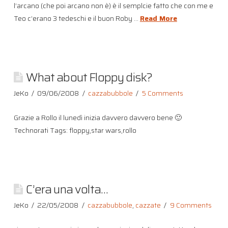
l’arcano (che poi arcano non è) è il semplcie fatto che con me e
Teo c’erano 3 tedeschi e il buon Roby …
Read More
What about Floppy disk?
JeKo
09/06/2008
cazzabubbole
5 Comments
Grazie a Rollo il lunedì inizia davvero davvero bene 🙂
Technorati Tags: floppy,star wars,rollo
C’era una volta…
JeKo
22/05/2008
cazzabubbole
,
cazzate
9 Comments