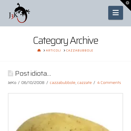
To
th
Nav
Wi
Category Archive
HOME
ARTICOLI
CAZZABUBBOLE
Post idiota…
JeKo
06/10/2008
cazzabubbole
,
cazzate
4 Comments