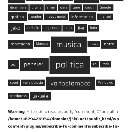
disattivare
drums
errori
gara
gare
giochi
Google
grafica
informatica
header
heavy metal
internet
jeko
live
La Salle
lega nord
linux
lutto
musica
montagna
notte
Morgex
news
politica
pensieri
pdl
rai
rock
voltastomaco
sport
valle d'aosta
Windows
yakuake
wordpress
Warning
: Attempt to read property "comment_ID" on null in
/home/u829426954/domains/j3k0.net/public_html/wp-
content/plugins/subscribe-to-comments/subscribe-to-