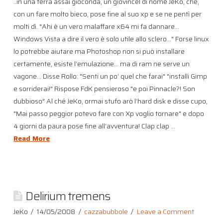
..in una terra assai gioconda, un giovincel di nome JeKo, che,
con un fare molto bieco, pose fine al suo xp e se ne pentì per
molti dì. "Ahi è un vero malaffare x64 mi fa dannare…
Windows Vista a dire il vero è solo utile allo sclero…" Forse linux
lo potrebbe aiutare ma Photoshop non si può installare
certamente, esiste l’emulazione… ma di ram ne serve un
vagone… Disse Rollo: "Senti un po’ quel che farai" "installi Gimp
e sorriderai!" Rispose FdK pensieroso "e poi Pinnacle?! Son
dubbioso" Al ché JeKo, ormai stufo arò l’hard disk e disse cupo,
"Mai passo peggior potevo fare con Xp voglio tornare" e dopo
4 giorni da paura pose fine all’avventura! Clap clap …
Read More
Delirium tremens
JeKo
14/05/2008
cazzabubbole
Leave a Comment