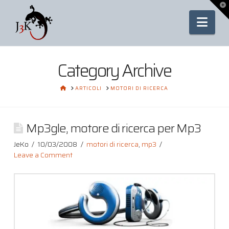
To
th
Nav
Wi
Category Archive
HOME
ARTICOLI
MOTORI DI RICERCA
Mp3gle, motore di ricerca per Mp3
JeKo
10/03/2008
motori di ricerca
,
mp3
Leave a Comment