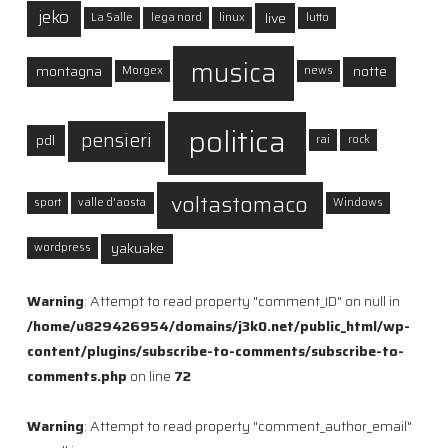
jeko
live
La Salle
lega nord
linux
lutto
musica
montagna
notte
Morgex
news
politica
pensieri
pdl
rai
rock
voltastomaco
sport
valle d'aosta
Windows
yakuake
wordpress
Warning
: Attempt to read property "comment_ID" on null in
/home/u829426954/domains/j3k0.net/public_html/wp-
content/plugins/subscribe-to-comments/subscribe-to-
comments.php
on line
72
Warning
: Attempt to read property "comment_author_email"