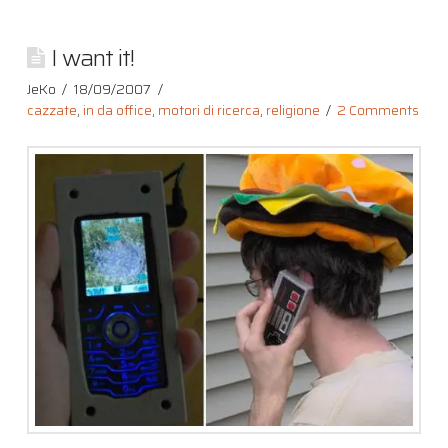
I want it!
JeKo
18/09/2007
cazzate
,
in da office
,
motori di ricerca
,
religione
2 Comments