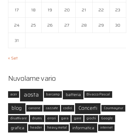
17
18
19
20
21
22
23
24
25
26
27
28
29
30
31
« Set
Nuvolame vario
aosta
batteria
acer
barcamp
Bivacco Pascal
blog
Concerti
canone
cazzate
codici
Courmayeur
disattivare
drums
errori
gara
gare
giochi
Google
grafica
informatica
header
heavy metal
internet