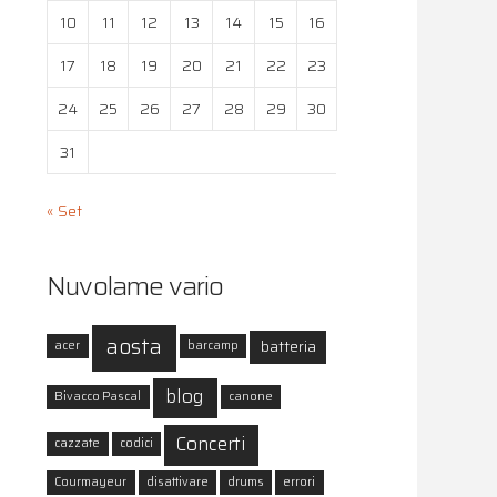
10
11
12
13
14
15
16
17
18
19
20
21
22
23
24
25
26
27
28
29
30
31
« Set
Nuvolame vario
aosta
batteria
acer
barcamp
blog
Bivacco Pascal
canone
Concerti
cazzate
codici
Courmayeur
disattivare
drums
errori