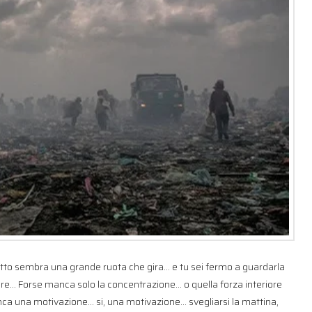
i tutto sembra una grande ruota che gira… e tu sei fermo a guardarla
rare… Forse manca solo la concentrazione… o quella forza interiore
a una motivazione… si, una motivazione… svegliarsi la mattina,