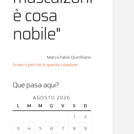
è cosa
nobile"
Marco Fabio Quintiliano
Scopri il perché di questa citazione...
Que pasa aqui?
AGOSTO 2026
L
M
M
G
V
S
D
1
2
3
4
5
6
7
8
9