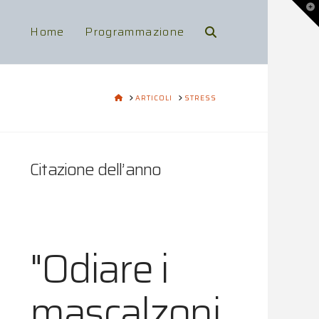
To
th
Wi
Home
Programmazione
HOME
ARTICOLI
STRESS
Citazione dell’anno
"Odiare i
mascalzoni