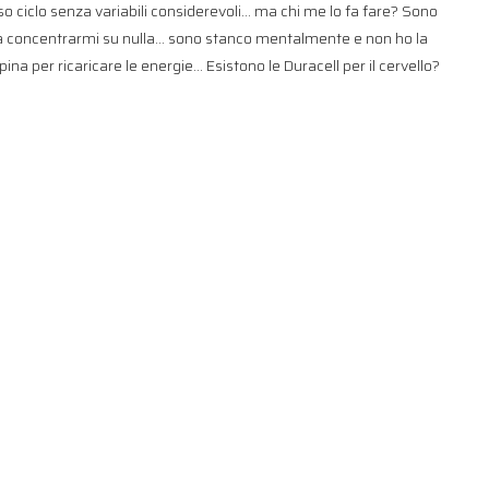
so ciclo senza variabili considerevoli… ma chi me lo fa fare? Sono
ù a concentrarmi su nulla… sono stanco mentalmente e non ho la
na per ricaricare le energie… Esistono le Duracell per il cervello?