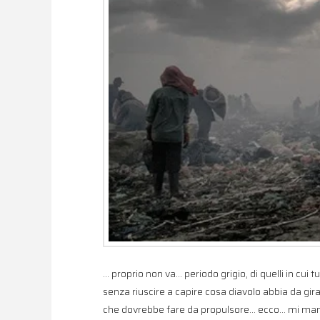
… proprio non va… periodo grigio, di quelli in cu
senza riuscire a capire cosa diavolo abbia da gi
che dovrebbe fare da propulsore… ecco… mi manc