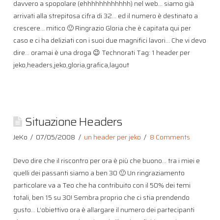
davvero a spopolare (ehhhhhhhhhhhh) nel web… siamo già
arrivati alla strepitosa cifra di 32… ed il numero è destinato a
crescere… mitico 🙂 Ringrazio Gloria che è capitata qui per
caso e ci ha deliziati con i suoi due magnifici lavori… Che vi devo
dire… oramai è una droga 😉 Technorati Tag: 1 header per
jeko,headers,jeko,gloria,grafica,layout
Situazione Headers
JeKo
07/05/2008
un header per jeko
8 Comments
Devo dire che il riscontro per ora è più che buono… tra i miei e
quelli dei passanti siamo a ben 30 🙂 Un ringraziamento
particolare va a Teo che ha contribuito con il 50% dei temi
totali, ben 15 su 30! Sembra proprio che ci stia prendendo
gusto… L’obiettivo ora è allargare il numero dei partecipanti