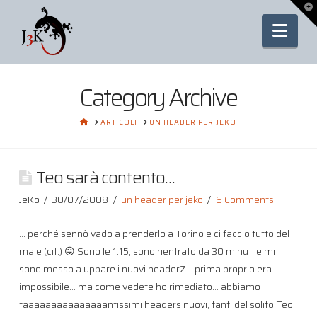
To
th
Nav
Wi
Category Archive
HOME
ARTICOLI
UN HEADER PER JEKO
Teo sarà contento…
JeKo
30/07/2008
un header per jeko
6 Comments
… perché sennò vado a prenderlo a Torino e ci faccio tutto del
male (cit.) 😛 Sono le 1:15, sono rientrato da 30 minuti e mi
sono messo a uppare i nuovi headerZ… prima proprio era
impossibile… ma come vedete ho rimediato… abbiamo
taaaaaaaaaaaaaaantissimi headers nuovi, tanti del solito Teo