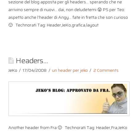
sezione del blog apposta per gli headers… sperando che ne
arrivino sempre di nuovi… dai, non deludetemi 😛 PS per Teo:
aspetto anche l’header di Angy… fate in fretta che son curioso
🙂 Technorati Tag: Header,JeKo,grafica,layout
Headers…
JeKo
17/04/2008
un header per jeko
2 Comments
Another header from Fra 🙂 Technorati Tag: Header,Fra,JeKo