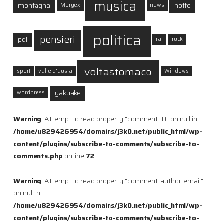
musica
montagna
notte
Morgex
news
politica
pensieri
pdl
rai
rock
voltastomaco
sport
valle d'aosta
Windows
yakuake
wordpress
Warning
: Attempt to read property "comment_ID" on null in
/home/u829426954/domains/j3k0.net/public_html/wp-
content/plugins/subscribe-to-comments/subscribe-to-
comments.php
on line
72
Warning
: Attempt to read property "comment_author_email"
on null in
/home/u829426954/domains/j3k0.net/public_html/wp-
content/plugins/subscribe-to-comments/subscribe-to-