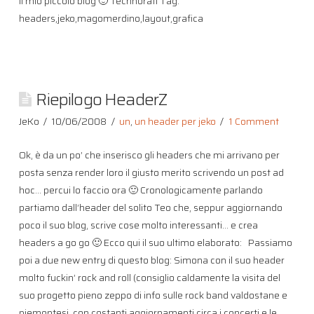
il mio piccolo blog 🙂 Technorati Tag:
headers,jeko,magomerdino,layout,grafica
Riepilogo HeaderZ
JeKo
10/06/2008
un
,
un header per jeko
1 Comment
Ok, è da un po’ che inserisco gli headers che mi arrivano per
posta senza render loro il giusto merito scrivendo un post ad
hoc… percui lo faccio ora 🙂 Cronologicamente parlando
partiamo dall’header del solito Teo che, seppur aggiornando
poco il suo blog, scrive cose molto interessanti… e crea
headers a go go 🙂 Ecco qui il suo ultimo elaborato: Passiamo
poi a due new entry di questo blog: Simona con il suo header
molto fuckin’ rock and roll (consiglio caldamente la visita del
suo progetto pieno zeppo di info sulle rock band valdostane e
piemontesi, con costanti aggiornamenti circa i concerti e le