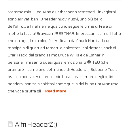
Mamma mia… Teo, Max e Esthar sono scatenati… in 2 giorni
sono arrivati ben 13 header nuovi nuovi, uno più bello
dell’altro… e finalmente qualcuno segue le orme di Fra e ci
mette la faccia! Bravissimi!!! ESTHAR: Interessantissimo il fatto
che da oggi il mio blog è certificato da Chuck Norris, da un
manipolo di guerrieri tamarri e palestrati, dal dottor Spock di
Star Treck, dal grandissimo Bruce Willis e da Esthar in
persona… mi sento quasi quasi emozionato 😛 TEO (che
oramai è il campione del mondo di Headers…) Sebbene Teo si
ostini a non voler usare le mie basi, crea sempre degli ottimi
headers, non solo spiritosi come quello del buon Rat Man (ma
che voce brutta gli …
Read More
Altri HeaderZ :)