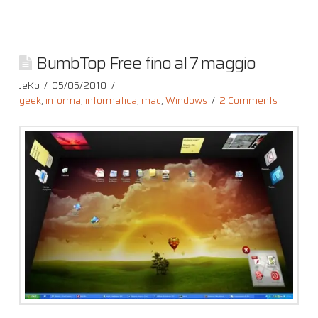
BumbTop Free fino al 7 maggio
JeKo
05/05/2010
geek
,
informa
,
informatica
,
mac
,
Windows
2 Comments