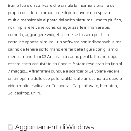
BumpTop è un software che simula la tridimensionalità del
proprio desktop… Immaginate di poter avere uno spazio
multidimensionale al posto del solito piattume… molto più fico,
no? Impilare le varie icone, categorizzarle in maniera più
comoda, aggiungere widgets come se fossero post-it o
cartoline appese al muro… Un software non indispensabile ma
carino da tenere sotto mano ere far bella figura con gli amici
meno smanettoni 😉 Ancora più carino per il fatto che, dopo
essere stato acquistato da Google, è stato reso gratuito fino al
7 maggio… Affrettatevi dunque a scaricarlo! Se volete vedere
un’anteprima delle sue potenzialità, date un’occhiata a questo
video molto esplicativo: Technorati Tag: software, bumptop,
3d, desktop, utility
Aggiornamenti di Windows