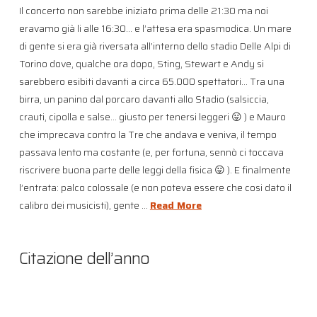
Il concerto non sarebbe iniziato prima delle 21:30 ma noi
eravamo già li alle 16:30… e l’attesa era spasmodica. Un mare
di gente si era già riversata all’interno dello stadio Delle Alpi di
Torino dove, qualche ora dopo, Sting, Stewart e Andy si
sarebbero esibiti davanti a circa 65.000 spettatori… Tra una
birra, un panino dal porcaro davanti allo Stadio (salsiccia,
crauti, cipolla e salse… giusto per tenersi leggeri 😛 ) e Mauro
che imprecava contro la Tre che andava e veniva, il tempo
passava lento ma costante (e, per fortuna, sennò ci toccava
riscrivere buona parte delle leggi della fisica 😛 ). E finalmente
l’entrata: palco colossale (e non poteva essere che cosi dato il
calibro dei musicisti), gente …
Read More
Citazione dell’anno