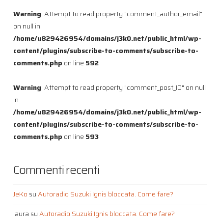
Warning
: Attempt to read property "comment_author_email"
on null in
/home/u829426954/domains/j3k0.net/public_html/wp-
content/plugins/subscribe-to-comments/subscribe-to-
comments.php
on line
592
Warning
: Attempt to read property "comment_post_ID" on null
in
/home/u829426954/domains/j3k0.net/public_html/wp-
content/plugins/subscribe-to-comments/subscribe-to-
comments.php
on line
593
Commenti recenti
JeKo
su
Autoradio Suzuki Ignis bloccata. Come fare?
laura
su
Autoradio Suzuki Ignis bloccata. Come fare?