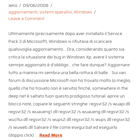
JeKo
09/06/2008
aggiornamenti
,
sistemi operativi
,
Windows
Leave a Comment
Ultimamente (precisamente dopo aver installato il Service
Pack 3 di Microsoft), Windows si rifiutava di scaricare
qualsivoglia aggiornamento… Ora, considerando quanto sia
critica la situazione dei bug in Windows Xp, avere il sistema
semrpe aggiornato è d’obbligo… che fare dunque? Aggiornare
tutto a manina mi sembra una bella rottura di balle… Sui vari
forum di discussione Microsoft non ho trovato molto (o meglio,
quello che ho trovato non è servito) finché, somewhere in the
deep net è saltato fuori questo prodigioso tutorial: aprire un
blocco note, copiare le seguenti stringhe: regsvr32 /s wuapi.dll
regsvr32 /s wuaueng1.dll regsvr32 /s wuaueng.dll regsvr32 /s
wucltui.dll regsvr32 /s wups2.dll regsvr32 /s wups.dll regsvr32
/s wuweb.dll Salvare il file come esegui.bat ed eseguirlo
(doppio click). …
Read More