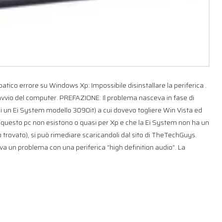
co errore su Windows Xp: Impossibile disinstallare la periferica .
 l’avvio del computer. PREFAZIONE: Il problema nasceva in fase di
di un Ei System modello 3090it) a cui dovevo togliere Win Vista ed
per questo pc non esistono o quasi per Xp e che la Ei System non ha un
 trovato), si può rimediare scaricandoli dal sito di TheTechGuys.
tava un problema con una periferica “high definition audio”. La