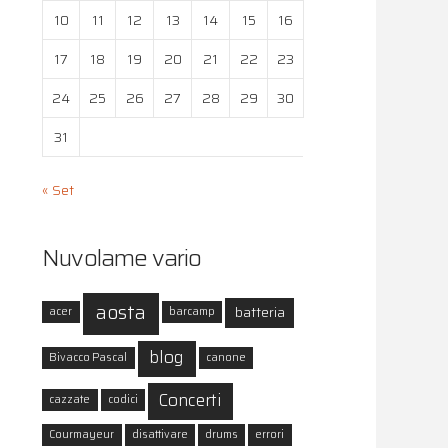
10
11
12
13
14
15
16
17
18
19
20
21
22
23
24
25
26
27
28
29
30
31
« Set
Nuvolame vario
aosta
batteria
acer
barcamp
blog
Bivacco Pascal
canone
Concerti
cazzate
codici
Courmayeur
disattivare
drums
errori