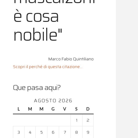
è cosa
nobile"
Marco Fabio Quintiliano
Scopri il perché di questa citazione...
Que pasa aqui?
AGOSTO 2026
L
M
M
G
V
S
D
1
2
3
4
5
6
7
8
9