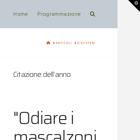
To
th
Wi
Home
Programmazione
HOME
ARTICOLI
EISYSTEM
Citazione dell’anno
"Odiare i
mascalzoni