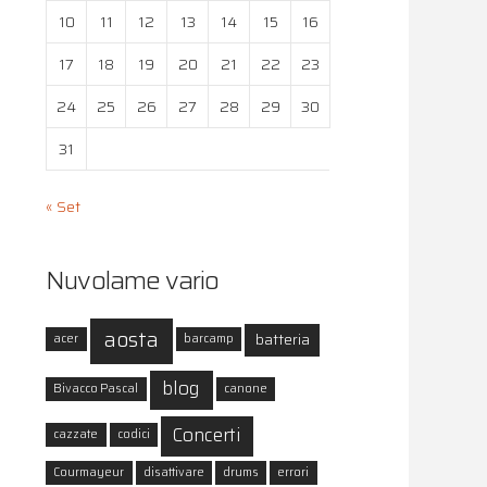
10
11
12
13
14
15
16
17
18
19
20
21
22
23
24
25
26
27
28
29
30
31
« Set
Nuvolame vario
aosta
batteria
acer
barcamp
blog
Bivacco Pascal
canone
Concerti
cazzate
codici
Courmayeur
disattivare
drums
errori