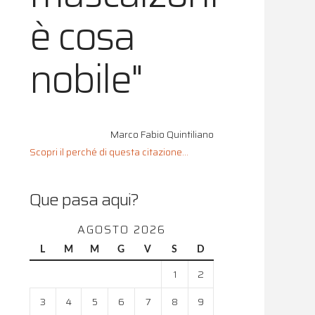
è cosa
nobile"
Marco Fabio Quintiliano
Scopri il perché di questa citazione...
Que pasa aqui?
AGOSTO 2026
L
M
M
G
V
S
D
1
2
3
4
5
6
7
8
9