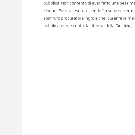
pubblica. Non contento di aver fatto una pessima
Il signor Ferrara esordì dicendo “io sono schierat
sostituto procuratore Ingroia che, durante la ma
pubblicamente contro la riforma della Giustizia) 