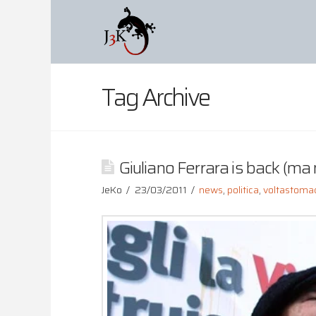
Tag Archive
Giuliano Ferrara is back (ma
JeKo
23/03/2011
news
,
politica
,
voltastoma