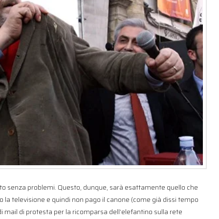
tto senza problemi. Questo, dunque, sarà esattamente quello che
o la televisione e quindi non pago il canone (come già dissi tempo
 mail di protesta per la ricomparsa dell’elefantino sulla rete