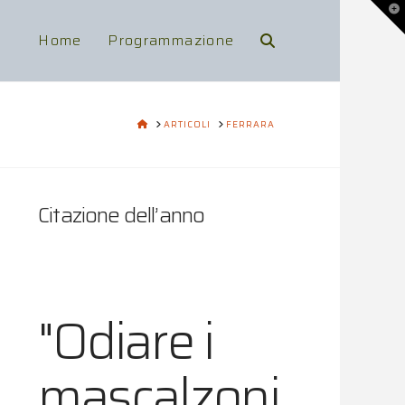
To
th
Wi
Home
Programmazione
HOME
ARTICOLI
FERRARA
Citazione dell’anno
"Odiare i
mascalzoni