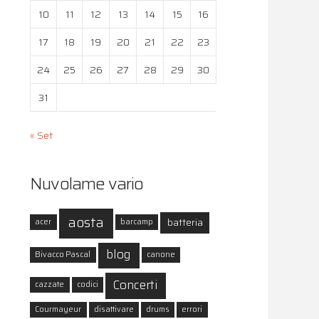
10
11
12
13
14
15
16
17
18
19
20
21
22
23
24
25
26
27
28
29
30
31
« Set
Nuvolame vario
aosta
batteria
acer
barcamp
blog
Bivacco Pascal
canone
Concerti
cazzate
codici
Courmayeur
disattivare
drums
errori