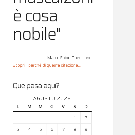
è cosa
nobile"
Marco Fabio Quintiliano
Scopri il perché di questa citazione...
Que pasa aqui?
AGOSTO 2026
L
M
M
G
V
S
D
1
2
3
4
5
6
7
8
9