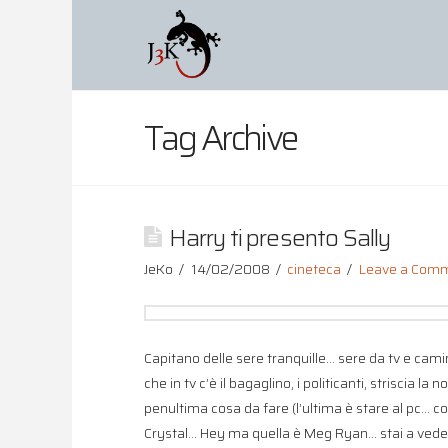
Tag Archive
Harry ti presento Sally
JeKo
14/02/2008
cineteca
Leave a Com
Capitano delle sere tranquille… sere da tv e cami
che in tv c’è il bagaglino, i politicanti, striscia la 
penultima cosa da fare (l’ultima è stare al pc… cos
Crystal… Hey ma quella è Meg Ryan… stai a vedere