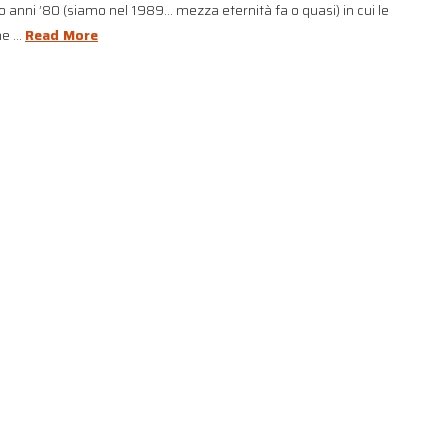
anni ’80 (siamo nel 1989… mezza eternità fa o quasi) in cui le
he …
Read More