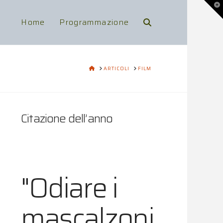
To
th
Wi
Home
Programmazione
HOME
ARTICOLI
FILM
Citazione dell’anno
"Odiare i
mascalzoni