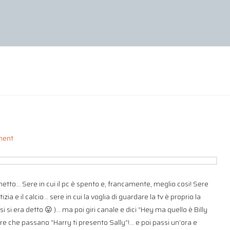
ment
netto… Sere in cui il pc è spento e, francamente, meglio cosi! Sere
notizia e il calcio… sere in cui la voglia di guardare la tv è proprio la
i si era detto 😛 )… ma poi giri canale e dici “Hey ma quello è Billy
 che passano “Harry ti presento Sally“!… e poi passi un’ora e