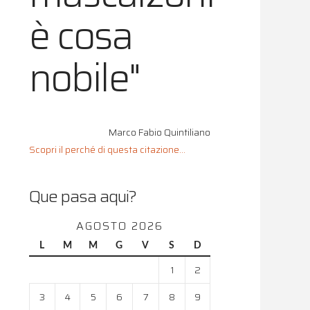
è cosa
nobile"
Marco Fabio Quintiliano
Scopri il perché di questa citazione...
Que pasa aqui?
AGOSTO 2026
L
M
M
G
V
S
D
1
2
3
4
5
6
7
8
9