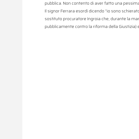
pubblica. Non contento di aver fatto una pessima
Il signor Ferrara esordì dicendo “io sono schierat
sostituto procuratore Ingroia che, durante la ma
pubblicamente contro la riforma della Giustizia) 