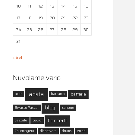
10
11
12
13
14
15
16
17
18
19
20
21
22
23
24
25
26
27
28
29
30
31
« Set
Nuvolame vario
aosta
batteria
acer
barcamp
blog
Bivacco Pascal
canone
Concerti
cazzate
codici
Courmayeur
disattivare
drums
errori