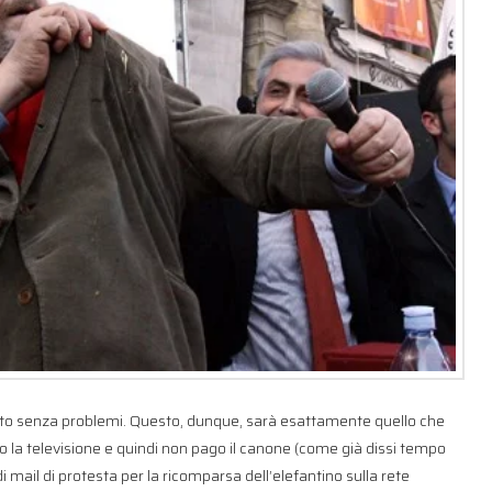
tto senza problemi. Questo, dunque, sarà esattamente quello che
o la televisione e quindi non pago il canone (come già dissi tempo
 mail di protesta per la ricomparsa dell’elefantino sulla rete