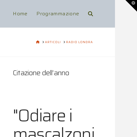
To
th
Wi
Home
Programmazione
HOME
ARTICOLI
RADIO LONDRA
Citazione dell’anno
"Odiare i
mascalzoni