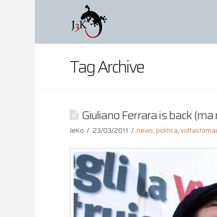
Tag Archive
Giuliano Ferrara is back (ma
JeKo
23/03/2011
news
,
politica
,
voltastoma