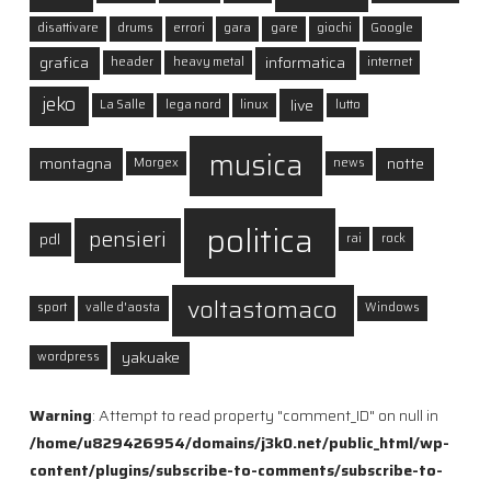
disattivare
drums
errori
gara
gare
giochi
Google
grafica
informatica
header
heavy metal
internet
jeko
live
La Salle
lega nord
linux
lutto
musica
montagna
notte
Morgex
news
politica
pensieri
pdl
rai
rock
voltastomaco
sport
valle d'aosta
Windows
yakuake
wordpress
Warning
: Attempt to read property "comment_ID" on null in
/home/u829426954/domains/j3k0.net/public_html/wp-
content/plugins/subscribe-to-comments/subscribe-to-