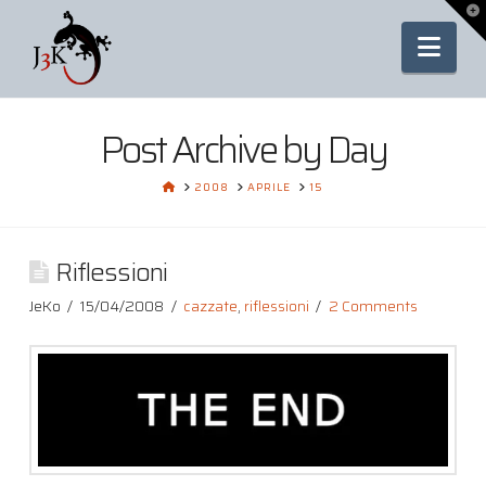
To
th
Nav
Wi
Post Archive by Day
HOME
2008
APRILE
15
Riflessioni
JeKo
15/04/2008
cazzate
,
riflessioni
2 Comments