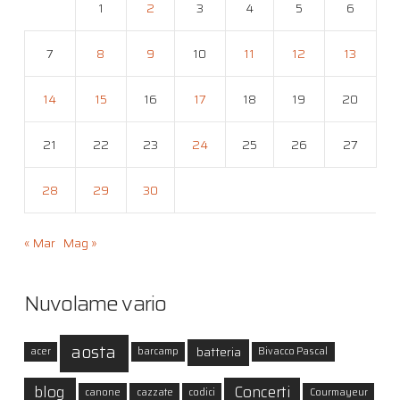
1
2
3
4
5
6
7
8
9
10
11
12
13
14
15
16
17
18
19
20
21
22
23
24
25
26
27
28
29
30
« Mar
Mag »
Nuvolame vario
aosta
batteria
acer
barcamp
Bivacco Pascal
blog
Concerti
canone
cazzate
codici
Courmayeur