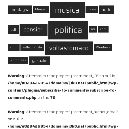
musica
montagna
notte
Morgex
news
politica
pensieri
pdl
rai
rock
voltastomaco
sport
valle d'aosta
Windows
yakuake
wordpress
Warning
: Attempt to read property "comment_ID" on null in
/home/u829426954/domains/j3k0.net/public_html/wp-
content/plugins/subscribe-to-comments/subscribe-to-
comments.php
on line
72
Warning
: Attempt to read property "comment_author_email"
on null in
/home/u829426954/domains/j3k0.net/public_html/wp-