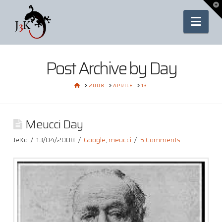
To
th
Nav
Wi
Post Archive by Day
HOME
2008
APRILE
13
Meucci Day
JeKo
13/04/2008
Google
,
meucci
5 Comments