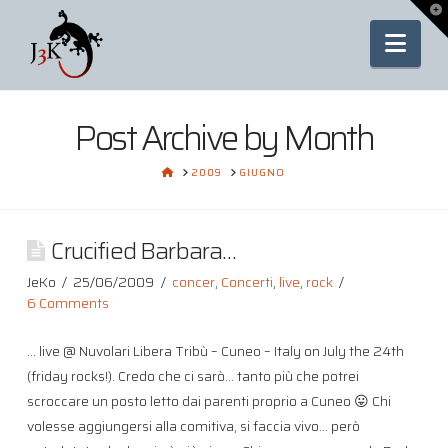
To
th
Nav
Wi
Post Archive by Month
HOME
2009
GIUGNO
Crucified Barbara…
JeKo
25/06/2009
concer
,
Concerti
,
live
,
rock
6 Comments
… live @ Nuvolari Libera Tribù – Cuneo – Italy on July the 24th
(friday rocks!). Credo che ci sarò… tanto più che potrei
scroccare un posto letto dai parenti proprio a Cuneo 😛 Chi
volesse aggiungersi alla comitiva, si faccia vivo… però