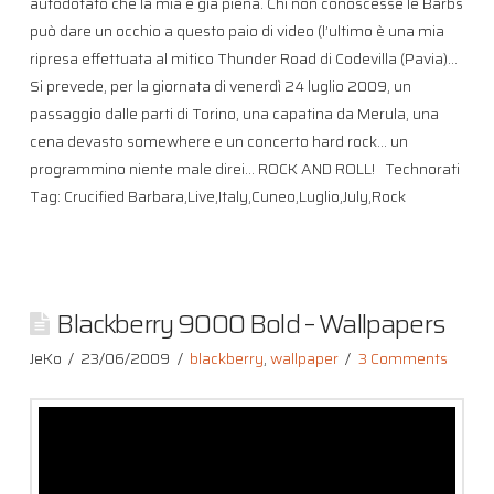
autodotato che la mia è già piena. Chi non conoscesse le Barbs
può dare un occhio a questo paio di video (l’ultimo è una mia
ripresa effettuata al mitico Thunder Road di Codevilla (Pavia)…
Si prevede, per la giornata di venerdì 24 luglio 2009, un
passaggio dalle parti di Torino, una capatina da Merula, una
cena devasto somewhere e un concerto hard rock… un
programmino niente male direi… ROCK AND ROLL! Technorati
Tag: Crucified Barbara,Live,Italy,Cuneo,Luglio,July,Rock
Blackberry 9000 Bold – Wallpapers
JeKo
23/06/2009
blackberry
,
wallpaper
3 Comments