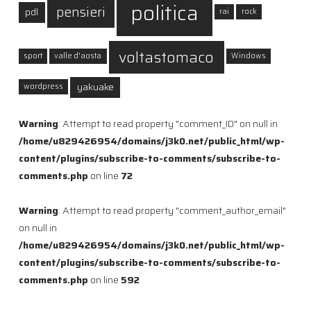
politica
pensieri
pdl
rai
rock
voltastomaco
sport
valle d'aosta
Windows
yakuake
wordpress
Warning
: Attempt to read property "comment_ID" on null in
/home/u829426954/domains/j3k0.net/public_html/wp-
content/plugins/subscribe-to-comments/subscribe-to-
comments.php
on line
72
Warning
: Attempt to read property "comment_author_email"
on null in
/home/u829426954/domains/j3k0.net/public_html/wp-
content/plugins/subscribe-to-comments/subscribe-to-
comments.php
on line
592