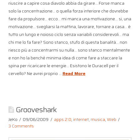
riuscire a capire cosa diavolo abbia da girare… Forse manca
solo la concentrazione… o quella forza interiore che dovrebbe
fare da propulsore… ecco… mi manca una motivazione… si, una
motivazione… svegliarsi la mattina, lavorare, tornare a casa… è
tutto un lungo e noioso ciclo senza variabili considerevoli… ma
chi me lo fa fare? Sono stanco, stufo di questa banalità… non
riesco più a concentrarmi su nulla… sono stanco mentalmente
e non ho la benché minima idea di come fare a staccare la
spina per ricaricare le energie… Esistono le Duracell per il
cervello? Ne avrei proprio …
Read More
Grooveshark
JeKo
09/06/2009
apps 2.0
,
internet
,
musica
,
Web
3 Comments