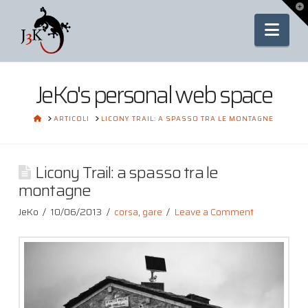
To
th
Nav
Wi
JeKo's personal web space
HOME
ARTICOLI
LICONY TRAIL: A SPASSO TRA LE MONTAGNE
Licony Trail: a spasso tra le
montagne
JeKo
10/06/2013
corsa
,
gare
Leave a Comment