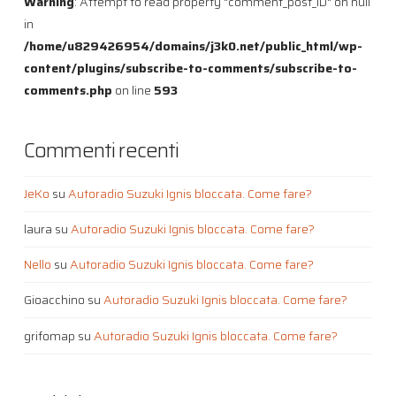
Warning
: Attempt to read property "comment_post_ID" on null
in
/home/u829426954/domains/j3k0.net/public_html/wp-
content/plugins/subscribe-to-comments/subscribe-to-
comments.php
on line
593
Commenti recenti
JeKo
su
Autoradio Suzuki Ignis bloccata. Come fare?
laura
su
Autoradio Suzuki Ignis bloccata. Come fare?
Nello
su
Autoradio Suzuki Ignis bloccata. Come fare?
Gioacchino
su
Autoradio Suzuki Ignis bloccata. Come fare?
grifomap
su
Autoradio Suzuki Ignis bloccata. Come fare?