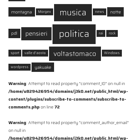
musica
montagna
notte
Morgex
news
politica
pensieri
pdl
rai
rock
voltastomaco
sport
valle d'aosta
Windows
yakuake
wordpress
Warning
: Attempt to read property "comment_ID" on null in
/home/u829426954/domains/j3k0.net/public_html/wp-
content/plugins/subscribe-to-comments/subscribe-to-
comments.php
on line
72
Warning
: Attempt to read property "comment_author_email"
on null in
/home/u829426954/domains/j3k0.net/public_html/wp-