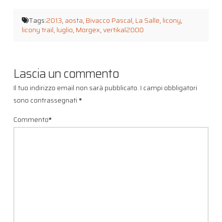
Tags:
2013
,
aosta
,
Bivacco Pascal
,
La Salle
,
licony
,
licony trail
,
luglio
,
Morgex
,
vertikal2000
Lascia un commento
Il tuo indirizzo email non sarà pubblicato.
I campi obbligatori
sono contrassegnati
*
Commento
*