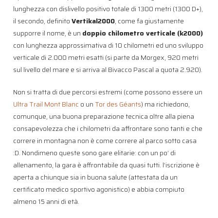
lunghezza con dislivello positivo totale di 1300 metri (1300 D+),
il secondo, definito
Vertikal2000
, come fa giustamente
supporre il nome, è un
doppio chilometro verticale (k2000)
con lunghezza approssimativa di 10 chilometri ed uno sviluppo
verticale di 2.000 metri esatti (si parte da Morgex, 920 metri
sul livello del mare e si arriva al Bivacco Pascal a quota 2.920).
Non si tratta di due percorsi estremi (come possono essere un
Ultra Trail Mont Blanc
o un
Tor des Géants
) ma richiedono,
comunque, una buona preparazione tecnica oltre alla piena
consapevolezza che i chilometri da affrontare sono tanti e che
correre in montagna non è come correre al parco sotto casa
:D. Nondimeno queste sono gare elitarie: con un po’ di
allenamento, la gara è affrontabile da quasi tutti. l’iscrizione è
aperta a chiunque sia in buona salute (attestata da un
certificato medico sportivo agonistico) e abbia compiuto
almeno 15 anni di età.