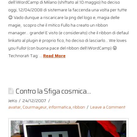
dell’iWordCamp di Milano (shiftato al 10 maggio) ho deciso
oggi, 12/04/2008 di sistemare la faccenda una volta per tutte
😉 Vado dunque a riscaricare la png del logo e, magia delle
magie, scopro che il mitico Fullo ha creato un ribbon
manager… grande! E visto (e considerato) che il ribbon di defaul
linkato al plugin è proprio fico, ho deciso di lasciarlo… We loves
you Fullo! (con buona pace del ribbon dell’iWordCamp) 😛
Technorati Tag: …
Read More
Contro la Sfiga cosmica…
JeKo
24/12/2007
avatar
,
Courmayeur
,
informatica
,
ribbon
Leave a Comment