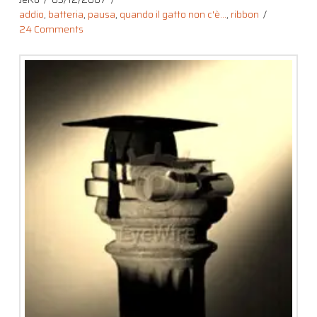
addio
,
batteria
,
pausa
,
quando il gatto non c'è...
,
ribbon
24 Comments