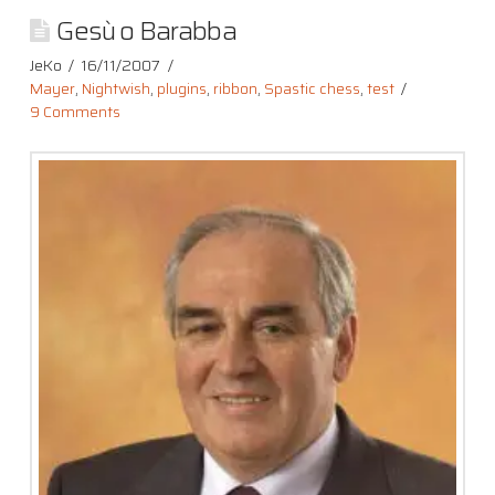
Gesù o Barabba
JeKo
16/11/2007
Mayer
,
Nightwish
,
plugins
,
ribbon
,
Spastic chess
,
test
9 Comments