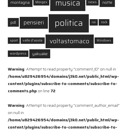
musica
montagna
notte
Morgex
news
politica
pensieri
pdl
rai
rock
voltastomaco
sport
valle d'aosta
Windows
yakuake
wordpress
Warning
: Attempt to read property "comment_ID" on null in
/home/u829426954/domains/j3k0.net/public_html/wp-
content/plugins/subscribe-to-comments/subscribe-to-
comments.php
on line
72
Warning
: Attempt to read property "comment_author_email"
on null in
/home/u829426954/domains/j3k0.net/public_html/wp-
content/plugins/subscribe-to-comments/subscribe-to-