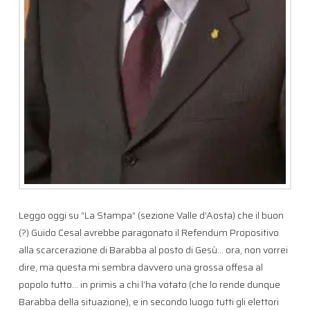
Leggo oggi su “La Stampa” (sezione Valle d’Aosta) che il buon
(?) Guido Cesal avrebbe paragonato il Refendum Propositivo
alla scarcerazione di Barabba al posto di Gesù… ora, non vorrei
dire, ma questa mi sembra davvero una grossa offesa al
popolo tutto… in primis a chi l’ha votato (che lo rende dunque
Barabba della situazione), e in secondo luogo tutti gli elettori