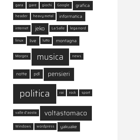
grafica
gara
gare
giochi
Google
informatica
header
heavy metal
jeko
internet
La Salle
lega nord
live
montagna
linux
lutto
musica
Morgex
news
pensieri
notte
pdl
politica
rai
rock
sport
voltastomaco
valle d'aosta
yakuake
Windows
wordpress