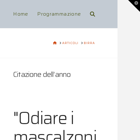
To
th
Wi
Home
Programmazione
HOME
ARTICOLI
BIRRA
Citazione dell’anno
"Odiare i
mascalzoni