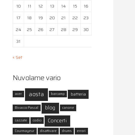
10
11
12
13
14
15
16
17
18
19
20
21
22
23
24
25
26
27
28
29
30
31
« Set
Nuvolame vario
aosta
batteria
acer
barcamp
blog
Bivacco Pascal
canone
Concerti
cazzate
codici
Courmayeur
disattivare
drums
errori