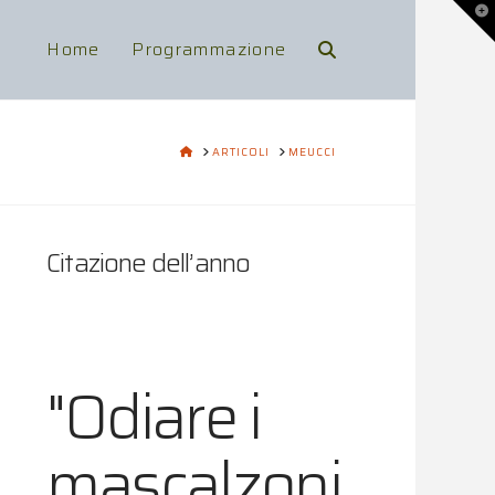
To
th
Wi
Home
Programmazione
HOME
ARTICOLI
MEUCCI
Citazione dell’anno
"Odiare i
mascalzoni