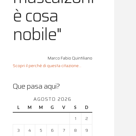
è cosa
nobile"
Marco Fabio Quintiliano
Scopri il perché di questa citazione...
Que pasa aqui?
AGOSTO 2026
L
M
M
G
V
S
D
1
2
3
4
5
6
7
8
9