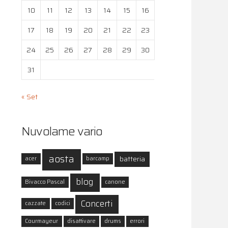
10
11
12
13
14
15
16
17
18
19
20
21
22
23
24
25
26
27
28
29
30
31
« Set
Nuvolame vario
aosta
batteria
acer
barcamp
blog
Bivacco Pascal
canone
Concerti
cazzate
codici
Courmayeur
disattivare
drums
errori