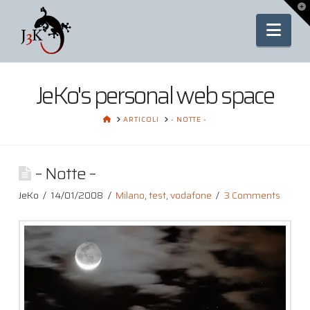
To
th
Nav
Wi
JeKo's personal web space
HOME
ARTICOLI
- NOTTE -
– Notte –
JeKo
14/01/2008
Milano
,
test
,
vodafone
3 Comments