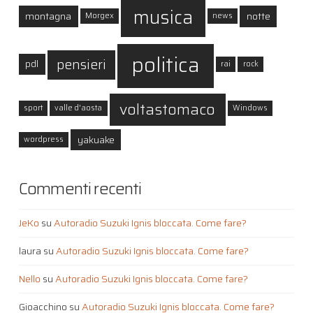
musica
montagna
notte
Morgex
news
politica
pensieri
pdl
rai
rock
voltastomaco
sport
valle d'aosta
Windows
yakuake
wordpress
Commenti recenti
JeKo
su
Autoradio Suzuki Ignis bloccata. Come fare?
laura
su
Autoradio Suzuki Ignis bloccata. Come fare?
Nello
su
Autoradio Suzuki Ignis bloccata. Come fare?
Gioacchino
su
Autoradio Suzuki Ignis bloccata. Come fare?